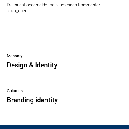
Du musst
angemeldet
sein, um einen Kommentar
abzugeben.
Beitragsnavigation
Vorheriger
Masonry
Beitrag
Design & Identity
Nächster
Columns
Beitrag
Branding identity